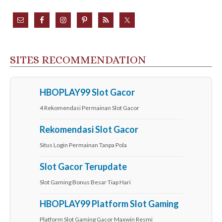
SITES RECOMMENDATION
HBOPLAY99 Slot Gacor
4 Rekomendasi Permainan Slot Gacor
Rekomendasi Slot Gacor
Situs Login Permainan Tanpa Pola
Slot Gacor Terupdate
Slot Gaming Bonus Besar Tiap Hari
HBOPLAY99 Platform Slot Gaming
Platform Slot Gaming Gacor Maxwin Resmi