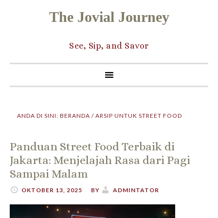
The Jovial Journey
See, Sip, and Savor
ANDA DI SINI:
BERANDA
/
ARSIP UNTUK STREET FOOD
Panduan Street Food Terbaik di
Jakarta: Menjelajah Rasa dari Pagi
Sampai Malam
OKTOBER 13, 2025
BY
ADMINTATOR