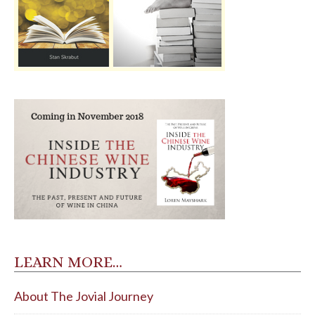
LEARN MORE…
About The Jovial Journey