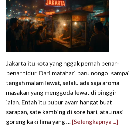
Jakarta itu kota yang nggak pernah benar-
benar tidur. Dari matahari baru nongol sampai
tengah malam lewat, selalu ada saja aroma
masakan yang menggoda lewat di pinggir
jalan. Entah itu bubur ayam hangat buat
sarapan, sate kambing di sore hari, atau nasi
goreng kaki lima yang …
[Selengkapnya ...]