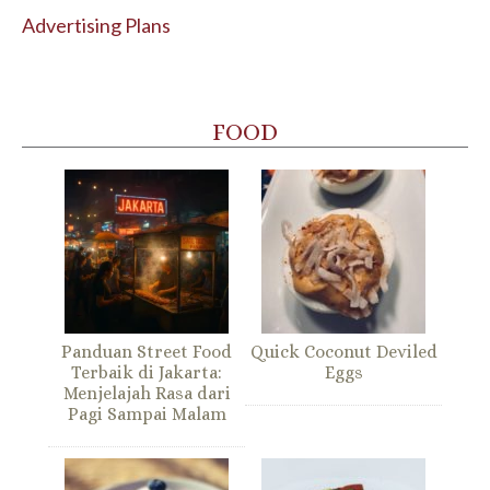
Advertising Plans
FOOD
Panduan Street Food
Quick Coconut Deviled
Terbaik di Jakarta:
Eggs
Menjelajah Rasa dari
Pagi Sampai Malam