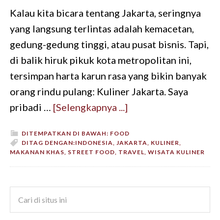
Kalau kita bicara tentang Jakarta, seringnya
yang langsung terlintas adalah kemacetan,
gedung-gedung tinggi, atau pusat bisnis. Tapi,
di balik hiruk pikuk kota metropolitan ini,
tersimpan harta karun rasa yang bikin banyak
orang rindu pulang: Kuliner Jakarta. Saya
pribadi …
[Selengkapnya ...]
DITEMPATKAN DI BAWAH:
FOOD
DITAG DENGAN:
INDONESIA
,
JAKARTA
,
KULINER
,
MAKANAN KHAS
,
STREET FOOD
,
TRAVEL
,
WISATA KULINER