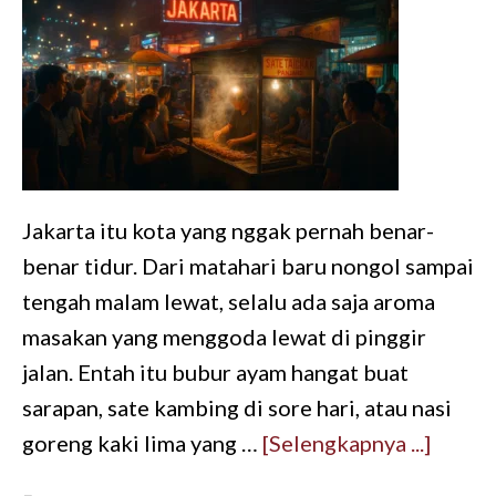
Jakarta itu kota yang nggak pernah benar-
benar tidur. Dari matahari baru nongol sampai
tengah malam lewat, selalu ada saja aroma
masakan yang menggoda lewat di pinggir
jalan. Entah itu bubur ayam hangat buat
sarapan, sate kambing di sore hari, atau nasi
goreng kaki lima yang …
[Selengkapnya ...]