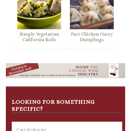
Simple Vegetarian
Fast Chicken Curry
California Rolls
Dumplings
LOOKING FOR SOMETHING
SPECIFIC?